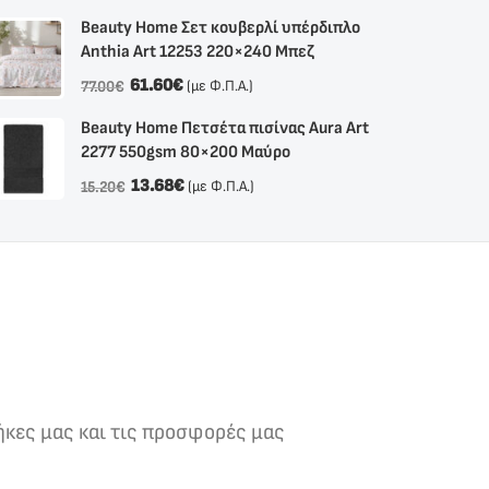
Beauty Home Σετ κουβερλί υπέρδιπλο
Anthia Αrt 12253 220×240 Μπεζ
61.60
€
(με Φ.Π.Α.)
77.00
€
Beauty Home Πετσέτα πισίνας Aura Art
2277 550gsm 80×200 Μαύρο
13.68
€
(με Φ.Π.Α.)
15.20
€
ήκες μας και τις προσφορές μας