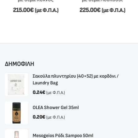
215.00
€
225.00
€
(με Φ.Π.Α.)
(με Φ.Π.Α.)
ΔΗΜΟΦΙΛΗ
Σακούλα πλυντηρίου (40×52) με κορδόνι /
Laundry Bag
0.24
€
(με Φ.Π.Α.)
OLEA Shower Gel 35ml
0.20
€
(με Φ.Π.Α.)
Mesogeios Ρόδι Sampoo 50ml