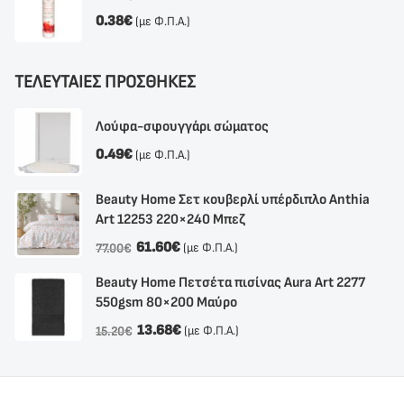
0.38
€
(με Φ.Π.Α.)
ΤΕΛΕΥΤΑΙΕΣ ΠΡΟΣΘΗΚΕΣ
Λούφα-σφουγγάρι σώματος
0.49
€
(με Φ.Π.Α.)
Beauty Home Σετ κουβερλί υπέρδιπλο Anthia
Αrt 12253 220×240 Μπεζ
61.60
€
(με Φ.Π.Α.)
77.00
€
Beauty Home Πετσέτα πισίνας Aura Art 2277
550gsm 80×200 Μαύρο
13.68
€
(με Φ.Π.Α.)
15.20
€