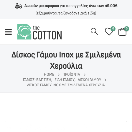
Δωρεάν μεταφορικά
για παραγγελίες
άνω των 49.00€
(εξαιρούνται τα ξενοδοχειακά είδη)
0
0
Δίσκος Γάμου Inox με Σμιλεμένα
Χερούλια
HOME
ΠΡΟΪΌΝΤΑ
ΓΆΜΟΣ-ΒΆΠΤΙΣΗ
,
ΕΊΔΗ ΓΆΜΟΥ
,
ΔΊΣΚΟΙ ΓΆΜΟΥ
ΔΊΣΚΟΣ ΓΆΜΟΥ INOX ΜΕ ΣΜΙΛΕΜΈΝΑ ΧΕΡΟΎΛΙΑ