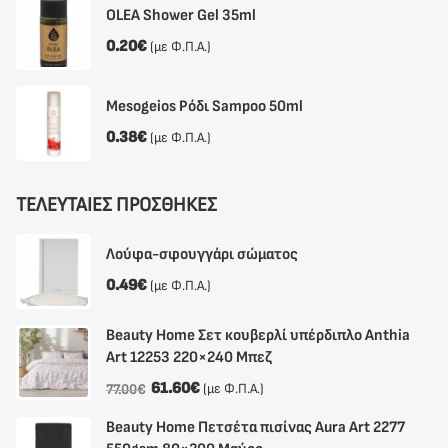
OLEA Shower Gel 35ml
0.20
€
(με Φ.Π.Α.)
Mesogeios Ρόδι Sampoo 50ml
0.38
€
(με Φ.Π.Α.)
ΤΕΛΕΥΤΑΙΕΣ ΠΡΟΣΘΗΚΕΣ
Λούφα-σφουγγάρι σώματος
0.49
€
(με Φ.Π.Α.)
Beauty Home Σετ κουβερλί υπέρδιπλο Anthia
Αrt 12253 220×240 Μπεζ
61.60
€
(με Φ.Π.Α.)
77.00
€
Beauty Home Πετσέτα πισίνας Aura Art 2277