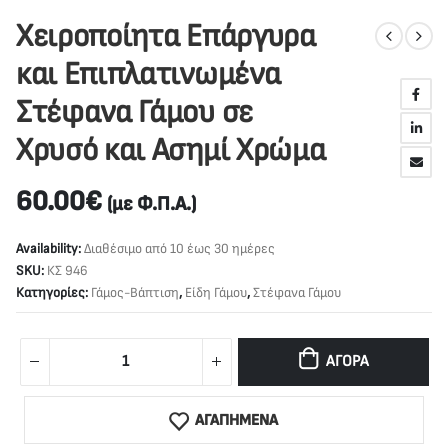
Χειροποίητα Επάργυρα
και Επιπλατινωμένα
Στέφανα Γάμου σε
Χρυσό και Ασημί Χρώμα
60.00
€
(με Φ.Π.Α.)
Availability:
Διαθέσιμο από 10 έως 30 ημέρες
SKU:
ΚΣ 946
Κατηγορίες:
Γάμος-Βάπτιση
,
Είδη Γάμου
,
Στέφανα Γάμου
ΑΓΟΡΆ
ΑΓΑΠΗΜΕΝΑ