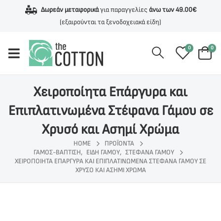
Δωρεάν μεταφορικά
για παραγγελίες
άνω των 49.00€
(εξαιρούνται τα ξενοδοχειακά είδη)
0
0
Χειροποίητα Επάργυρα και
Επιπλατινωμένα Στέφανα Γάμου σε
Χρυσό και Ασημί Χρώμα
HOME
ΠΡΟΪΌΝΤΑ
ΓΆΜΟΣ-ΒΆΠΤΙΣΗ
,
ΕΊΔΗ ΓΆΜΟΥ
,
ΣΤΈΦΑΝΑ ΓΆΜΟΥ
ΧΕΙΡΟΠΟΊΗΤΑ ΕΠΆΡΓΥΡΑ ΚΑΙ ΕΠΙΠΛΑΤΙΝΩΜΈΝΑ ΣΤΈΦΑΝΑ ΓΆΜΟΥ ΣΕ
ΧΡΥΣΌ ΚΑΙ ΑΣΗΜΊ ΧΡΏΜΑ