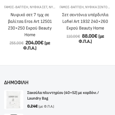
ΣΙ
ΕΤ ΒΆΠΤΙΣΗΣ
ΓΆΜΟΣ-ΒΆΠΤΙΣΗ
,
ΣΕΤ ΒΆΠΤΙΣΗΣ ΓΙΑ ΚΟΡΊΤΣΙ
,
ΝΥΦΙΚΆ ΣΕΤ
,
ΝΥΦΙΚΌ ΚΡΕΒΆΤΙ
ΓΆΜΟΣ-ΒΆΠΤΙΣΗ
,
ΝΥΦΙΚΆ ΣΕΝΤΌΝΙΑ
,
Νυφικό σετ 7 τμχ σε
Σετ σεντόνια υπέρδιπλα
βαλίτσα Eros Art 12501
Lofiel Art 1932 240×260
230×250 Εκρού Beauty
Εκρού Beauty Home
Home
88.00
€
(με
110.00
€
Φ.Π.Α.)
204.00
€
(με
255.00
€
Φ.Π.Α.)
ΔΗΜΟΦΙΛΗ
Σακούλα πλυντηρίου (40×52) με κορδόνι /
Laundry Bag
0.24
€
(με Φ.Π.Α.)