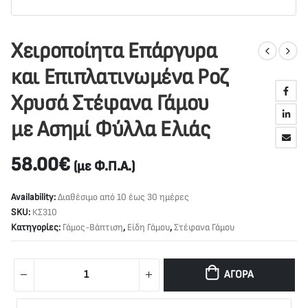
Χειροποίητα Επάργυρα
και Επιπλατινωμένα Ροζ
Χρυσά Στέφανα Γάμου
με Ασημί Φύλλα Ελιάς
58.00
€
(με Φ.Π.Α.)
Availability:
Διαθέσιμο από 10 έως 30 ημέρες
SKU:
ΚΣ310
Κατηγορίες:
Γάμος-Βάπτιση
,
Είδη Γάμου
,
Στέφανα Γάμου
ΑΓΟΡΆ