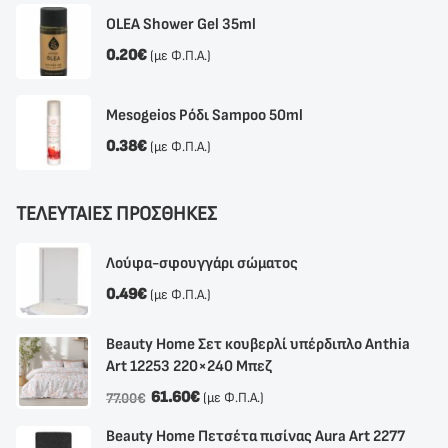
OLEA Shower Gel 35ml
0.20
€
(με Φ.Π.Α.)
Mesogeios Ρόδι Sampoo 50ml
0.38
€
(με Φ.Π.Α.)
ΤΕΛΕΥΤΑΙΕΣ ΠΡΟΣΘΗΚΕΣ
Λούφα-σφουγγάρι σώματος
0.49
€
(με Φ.Π.Α.)
Beauty Home Σετ κουβερλί υπέρδιπλο Anthia
Αrt 12253 220×240 Μπεζ
61.60
€
(με Φ.Π.Α.)
77.00
€
Beauty Home Πετσέτα πισίνας Aura Art 2277