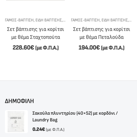
ΣΙ
ΕΤ ΒΆΠΤΙΣΗΣ
ΓΆΜΟΣ-ΒΆΠΤΙΣΗ
,
ΣΕΤ ΒΆΠΤΙΣΗΣ ΓΙΑ ΚΟΡΊΤΣΙ
,
ΕΊΔΗ ΒΆΠΤΙΣΗΣ
,
ΣΕΤ ΒΆΠΤΙΣΗΣ
ΓΆΜΟΣ-ΒΆΠΤΙΣΗ
,
ΣΕΤ ΒΆΠΤΙΣΗΣ ΓΙΑ ΚΟΡΊΤΣΙ
,
ΕΊΔΗ ΒΆΠΤΙΣΗΣ
,
ΣΕΤ
Σετ βάπτισης για κορίτσι
Σετ βάπτισης για κορίτσι
με θέμα Σταχτοπούτα
με θέμα Πεταλούδα
228.60
€
194.00
€
(με Φ.Π.Α.)
(με Φ.Π.Α.)
ΔΗΜΟΦΙΛΗ
Σακούλα πλυντηρίου (40×52) με κορδόνι /
Laundry Bag
0.24
€
(με Φ.Π.Α.)