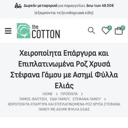
Δωρεάν μεταφορικά
για παραγγελίες
άνω των 49.00€
(εξαιρούνται τα ξενοδοχειακά είδη)
0
0
Χειροποίητα Επάργυρα και
Επιπλατινωμένα Ροζ Χρυσά
Στέφανα Γάμου με Ασημί Φύλλα
Ελιάς
HOME
ΠΡΟΪΌΝΤΑ
ΓΆΜΟΣ-ΒΆΠΤΙΣΗ
,
ΕΊΔΗ ΓΆΜΟΥ
,
ΣΤΈΦΑΝΑ ΓΆΜΟΥ
ΧΕΙΡΟΠΟΊΗΤΑ ΕΠΆΡΓΥΡΑ ΚΑΙ ΕΠΙΠΛΑΤΙΝΩΜΈΝΑ ΡΟΖ ΧΡΥΣΆ ΣΤΈΦΑΝΑ
ΓΆΜΟΥ ΜΕ ΑΣΗΜΊ ΦΎΛΛΑ ΕΛΙΆΣ