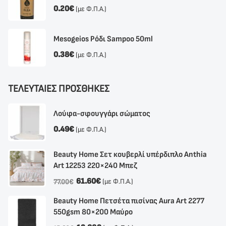
0.20
€
(με Φ.Π.Α.)
Mesogeios Ρόδι Sampoo 50ml
0.38
€
(με Φ.Π.Α.)
ΤΕΛΕΥΤΑΙΕΣ ΠΡΟΣΘΗΚΕΣ
Λούφα-σφουγγάρι σώματος
0.49
€
(με Φ.Π.Α.)
Beauty Home Σετ κουβερλί υπέρδιπλο Anthia
Αrt 12253 220×240 Μπεζ
61.60
€
(με Φ.Π.Α.)
77.00
€
Beauty Home Πετσέτα πισίνας Aura Art 2277
550gsm 80×200 Μαύρο