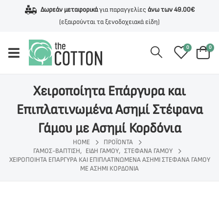
Δωρεάν μεταφορικά
για παραγγελίες
άνω των 49.00€
(εξαιρούνται τα ξενοδοχειακά είδη)
0
0
Χειροποίητα Επάργυρα και
Επιπλατινωμένα Ασημί Στέφανα
Γάμου με Ασημί Κορδόνια
HOME
ΠΡΟΪΌΝΤΑ
ΓΆΜΟΣ-ΒΆΠΤΙΣΗ
,
ΕΊΔΗ ΓΆΜΟΥ
,
ΣΤΈΦΑΝΑ ΓΆΜΟΥ
ΧΕΙΡΟΠΟΊΗΤΑ ΕΠΆΡΓΥΡΑ ΚΑΙ ΕΠΙΠΛΑΤΙΝΩΜΈΝΑ ΑΣΗΜΊ ΣΤΈΦΑΝΑ ΓΆΜΟΥ
ΜΕ ΑΣΗΜΊ ΚΟΡΔΌΝΙΑ