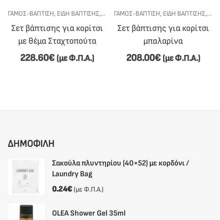
ΕΤ ΒΆΠΤΙΣΗΣ
ΓΆΜΟΣ-ΒΆΠΤΙΣΗ
,
ΣΕΤ ΒΆΠΤΙΣΗΣ ΓΙΑ ΚΟΡΊΤΣΙ
,
ΕΊΔΗ ΒΆΠΤΙΣΗΣ
,
ΣΕΤ ΒΆΠΤΙΣΗΣ
ΓΆΜΟΣ-ΒΆΠΤΙΣΗ
,
ΣΕΤ ΒΆΠΤΙΣΗΣ ΓΙΑ ΚΟΡΊΤΣΙ
,
ΕΊΔΗ ΒΆΠΤΙΣΗΣ
,
ΣΕΤ
Σετ βάπτισης για κορίτσι
Σετ βάπτισης για κορίτσι
με θέμα Σταχτοπούτα
μπαλαρίνα
228.60
€
208.00
€
(με Φ.Π.Α.)
(με Φ.Π.Α.)
ΔΗΜΟΦΙΛΗ
Σακούλα πλυντηρίου (40×52) με κορδόνι /
Laundry Bag
0.24
€
(με Φ.Π.Α.)
OLEA Shower Gel 35ml