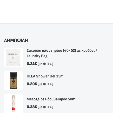
ΔΗΜΟΦΙΛΗ
Σακούλα πλυντηρίου (40×52) με κορδόνι /
Laundry Bag
0.24
€
(με Φ.Π.Α.)
OLEA Shower Gel 35ml
0.20
€
(με Φ.Π.Α.)
Mesogeios Ρόδι Sampoo 50ml
0.38
€
(με Φ.Π.Α.)