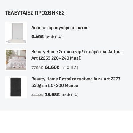
ΤΕΛΕΥΤΑΙΕΣ ΠΡΟΣΘΗΚΕΣ
Λούφα-σφουγγάρι σώματος
0.49
€
(με Φ.Π.Α.)
Beauty Home Σετ κουβερλί υπέρδιπλο Anthia
Αrt 12253 220×240 Μπεζ
61.60
€
(με Φ.Π.Α.)
77.00
€
Beauty Home Πετσέτα πισίνας Aura Art 2277
550gsm 80×200 Μαύρο
13.68
€
(με Φ.Π.Α.)
15.20
€