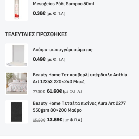
Mesogeios Ρόδι Sampoo 50ml
0.38
€
(με Φ.Π.Α.)
ΤΕΛΕΥΤΑΙΕΣ ΠΡΟΣΘΗΚΕΣ
Λούφα-σφουγγάρι σώματος
0.49
€
(με Φ.Π.Α.)
Beauty Home Σετ κουβερλί υπέρδιπλο Anthia
Αrt 12253 220×240 Μπεζ
61.60
€
(με Φ.Π.Α.)
77.00
€
Beauty Home Πετσέτα πισίνας Aura Art 2277
550gsm 80×200 Μαύρο
13.68
€
(με Φ.Π.Α.)
15.20
€