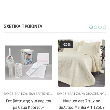
ΣΧΕΤΙΚΆ ΠΡΟΪΌΝΤΑ
-20%
ΓΆΜΟΣ-ΒΆΠΤΙΣΗ
,
ΕΊΔΗ ΒΆΠΤΙΣΗΣ
,
ΣΕΤ ΒΆΠΤΙΣΗΣ
ΓΆΜΟΣ-ΒΆΠΤΙΣΗ
,
ΣΕΤ ΒΆΠΤΙΣΗΣ ΓΙΑ ΚΟΡΊΤΣΙ
,
ΝΥΦΙΚΆ ΣΕΤ
,
ΝΥΦΙΚΌ ΚΡΕΒΆΤΙ
Σετ βάπτισης για κορίτσι
Νυφικό σετ 7 τμχ σε
με θέμα Κορίτσι-
βαλίτσα Marilia Art 12502