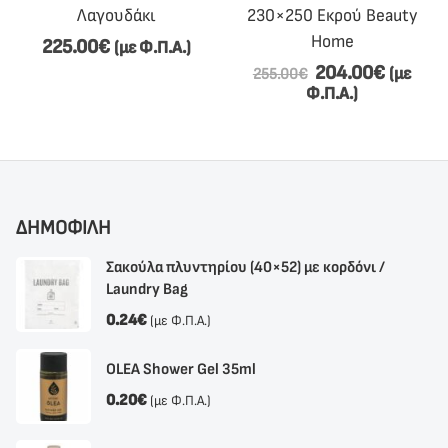
Λαγουδάκι
230×250 Εκρού Beauty
Home
225.00
€
(με Φ.Π.Α.)
204.00
€
(με
255.00
€
Φ.Π.Α.)
ΔΗΜΟΦΙΛΗ
Σακούλα πλυντηρίου (40×52) με κορδόνι /
Laundry Bag
0.24
€
(με Φ.Π.Α.)
OLEA Shower Gel 35ml
0.20
€
(με Φ.Π.Α.)