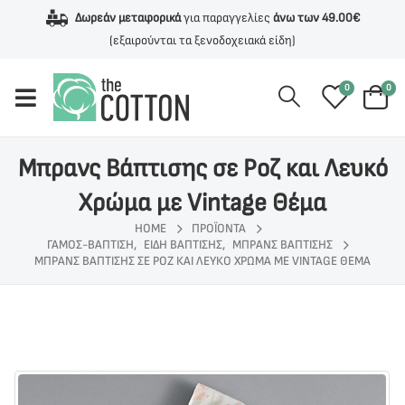
Δωρεάν μεταφορικά
για παραγγελίες
άνω των 49.00€
(εξαιρούνται τα ξενοδοχειακά είδη)
0
0
Μπρανς Βάπτισης σε Ροζ και Λευκό
Χρώμα με Vintage Θέμα
HOME
ΠΡΟΪΌΝΤΑ
ΓΆΜΟΣ-ΒΆΠΤΙΣΗ
,
ΕΊΔΗ ΒΆΠΤΙΣΗΣ
,
ΜΠΡΑΝΣ ΒΆΠΤΙΣΗΣ
ΜΠΡΑΝΣ ΒΆΠΤΙΣΗΣ ΣΕ ΡΟΖ ΚΑΙ ΛΕΥΚΌ ΧΡΏΜΑ ΜΕ VINTAGE ΘΈΜΑ