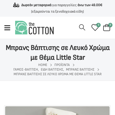
Δωρεάν μεταφορικά
για παραγγελίες
άνω των 49.00€
(εξαιρούνται τα ξενοδοχειακά είδη)
0
0
Μπρανς Βάπτισης σε Λευκό Χρώμα
με Θέμα Little Star
HOME
ΠΡΟΪΌΝΤΑ
ΓΆΜΟΣ-ΒΆΠΤΙΣΗ
,
ΕΊΔΗ ΒΆΠΤΙΣΗΣ
,
ΜΠΡΑΝΣ ΒΆΠΤΙΣΗΣ
ΜΠΡΑΝΣ ΒΆΠΤΙΣΗΣ ΣΕ ΛΕΥΚΌ ΧΡΏΜΑ ΜΕ ΘΈΜΑ LITTLE STAR