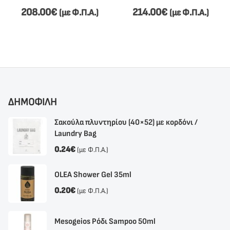
208.00
€
214.00
€
(με Φ.Π.Α.)
(με Φ.Π.Α.)
ΔΗΜΟΦΙΛΗ
Σακούλα πλυντηρίου (40×52) με κορδόνι /
Laundry Bag
0.24
€
(με Φ.Π.Α.)
OLEA Shower Gel 35ml
0.20
€
(με Φ.Π.Α.)
Mesogeios Ρόδι Sampoo 50ml