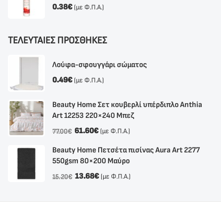
0.38
€
(με Φ.Π.Α.)
ΤΕΛΕΥΤΑΙΕΣ ΠΡΟΣΘΗΚΕΣ
Λούφα-σφουγγάρι σώματος
0.49
€
(με Φ.Π.Α.)
Beauty Home Σετ κουβερλί υπέρδιπλο Anthia
Αrt 12253 220×240 Μπεζ
61.60
€
(με Φ.Π.Α.)
77.00
€
Beauty Home Πετσέτα πισίνας Aura Art 2277
550gsm 80×200 Μαύρο
13.68
€
(με Φ.Π.Α.)
15.20
€