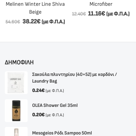
Melinen Winter Line Shiva
Microfiber
Beige
11.16
€
(με Φ.Π.Α.)
12.40
€
38.22
€
(με Φ.Π.Α.)
54.60
€
ΔΗΜΟΦΙΛΗ
Σακούλα πλυντηρίου (40×52) με κορδόνι /
Laundry Bag
0.24
€
(με Φ.Π.Α.)
OLEA Shower Gel 35ml
0.20
€
(με Φ.Π.Α.)
Mesogeios Ρόδι Sampoo 50ml