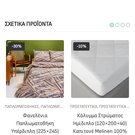
ΣΧΕΤΙΚΆ ΠΡΟΪΌΝΤΑ
-30%
-10%
ΤΙΟ
,
ΠΑΠΛΩΜΑΤΟΘΗΚΕΣ
ΠΡΟΣΦΟΡΕΣ
,
ΥΠΝΟΔΩΜΑΤΙΟ
,
ΠΑΠΛΩΜΑΤΟΘΗΚΕΣ ΦΑΝΕΛΕΝΙΕΣ ΥΠΕΡΔΙΠΛΕΣ
ΠΡΟΣΤΑΤΕΥΤΙΚΑ
,
ΠΡΟΣΤΑΤΕΥΤΙΚΑ ΣΤΡΩΜΑΤΩΝ
,
ΠΡΟΣΦ
Φανελένια
Κάλυμμα Στρώματος
Παπλωματοθήκη
Ημίδιπλο (120×200+40)
Υπέρδιπλη (225×245)
Καπιτονέ Melinen 100%