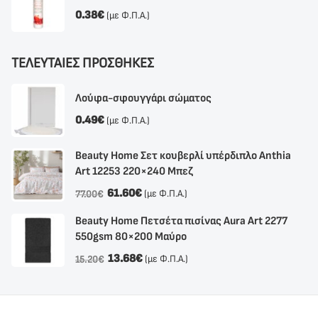
0.38
€
(με Φ.Π.Α.)
ΤΕΛΕΥΤΑΙΕΣ ΠΡΟΣΘΗΚΕΣ
Λούφα-σφουγγάρι σώματος
0.49
€
(με Φ.Π.Α.)
Beauty Home Σετ κουβερλί υπέρδιπλο Anthia
Αrt 12253 220×240 Μπεζ
61.60
€
(με Φ.Π.Α.)
77.00
€
Beauty Home Πετσέτα πισίνας Aura Art 2277
550gsm 80×200 Μαύρο
13.68
€
(με Φ.Π.Α.)
15.20
€