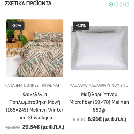
ΣΧΕΤΙΚΆ ΠΡΟΪΌΝΤΑ
-30%
-10%
ΠΑΠΛΩΜΑΤΟΘΗΚΕΣ
,
ΠΡΟΣΦΟΡΕΣ
,
ΠΑΠΛΩΜΑΤΟΘΗΚΕΣ ΦΑΝΕΛΕΝΙΕΣ ΜΟΝΕΣ
,
ΥΠΝΟΔΩΜΑΤΙΟ
ΜΑΞΙΛΑΡΙΑ
,
ΜΑΞΙΛΑΡΙΑ ΥΠΝΟΥ
,
ΠΡΟΣΦΟΡΕ
,
ΥΠΝΟΔΩΜΑΤΙΟ
Φανελένια
Μαξιλάρι Ύπνου
Παπλωματοθήκη Μονή
Microfiber (50×70) Melinen
(165×245) Melinen Winter
650gr
Line Shiva Aqua
8.91
€
(με Φ.Π.Α.)
9.90
€
29.54
€
(με Φ.Π.Α.)
42.20
€