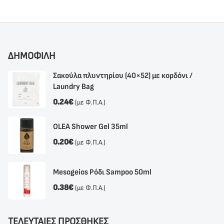
ΔΗΜΟΦΙΛΗ
Σακούλα πλυντηρίου (40×52) με κορδόνι /
Laundry Bag
0.24
€
(με Φ.Π.Α.)
OLEA Shower Gel 35ml
0.20
€
(με Φ.Π.Α.)
Mesogeios Ρόδι Sampoo 50ml
0.38
€
(με Φ.Π.Α.)
ΤΕΛΕΥΤΑΙΕΣ ΠΡΟΣΘΗΚΕΣ