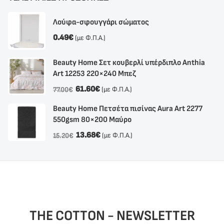
Λούφα-σφουγγάρι σώματος
0.49
€
(με Φ.Π.Α.)
Beauty Home Σετ κουβερλί υπέρδιπλο Anthia
Αrt 12253 220×240 Μπεζ
61.60
€
(με Φ.Π.Α.)
77.00
€
Beauty Home Πετσέτα πισίνας Aura Art 2277
550gsm 80×200 Μαύρο
13.68
€
(με Φ.Π.Α.)
15.20
€
THE COTTON - NEWSLETTER