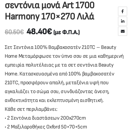
σεντόνια μονά Art 1700
Harmony 170×270 Λιλά
48.40
€
60.50
€
(με Φ.Π.Α.)
Σετ Σεντόνια 100% Βαμβακοσατέν 210TC – Beauty
Home Μεταμόρφωσε τον ύπνο σου σε μια καθημερινή
εμπειρία πολυτέλειας με τα σετ σεντόνια Beauty
Home. Κατασκευασμένα από 100% βαμβακοσατέν
210TC, προσφέρουν απαλή, μεταξένια υφή που
αγκαλιάζει το σώμα σου, συνδυάζοντας άνεση,
ανθεκτικότητα και εκλεπτυσμένη αισθητική.
Κάθε σετ περιλαμβάνει:
• 2 Σεντόνια διαστάσεων 200x270cm
• 2 Μαξιλαροθήκες Oxford 50×70+5cm