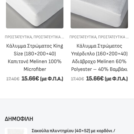
,
ΠΡΟΣΤΑΤΕΥΤΙΚΑ
ΠΡΟΣΦΟΡΕΣ
,
ΥΠΝΟΔΩΜΑΤΙΟ
,
ΠΡΟΣΤΑΤΕΥΤΙΚΑ ΣΤΡΩΜΑΤΩΝ
ΠΡΟΣΤΑΤΕΥΤΙΚΑ
,
ΥΠΝΟΔΩΜΑΤΙΟ
,
ΠΡΟΣΤΑΤΕΥΤΙΚΑ ΣΤΡΩΜΑΤΩΝ
Κάλυμμα Στρώματος King
Κάλυμμα Στρώματος
Size (180×200+40)
Υπέρδιπλο (160×200+40)
Καπιτονέ Melinen 100%
Αδιάβροχο Melinen 60%
Microfiber
Polyester – 40% Βαμβάκι
15.66
€
15.66
€
(με Φ.Π.Α.)
(με Φ.Π.Α.)
17.40
€
17.40
€
ΔΗΜΟΦΙΛΗ
Σακούλα πλυντηρίου (40×52) με κορδόνι /