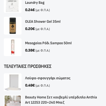
Laundry Bag
0.24
€
(με Φ.Π.Α.)
OLEA Shower Gel 35ml
0.20
€
(με Φ.Π.Α.)
Mesogeios Ρόδι Sampoo 50ml
0.38
€
(με Φ.Π.Α.)
ΤΕΛΕΥΤΑΙΕΣ ΠΡΟΣΘΗΚΕΣ
Λούφα-σφουγγάρι σώματος
0.49
€
(με Φ.Π.Α.)
Beauty Home Σετ κουβερλί υπέρδιπλο Anthia
Αrt 12253 220×240 Μπεζ