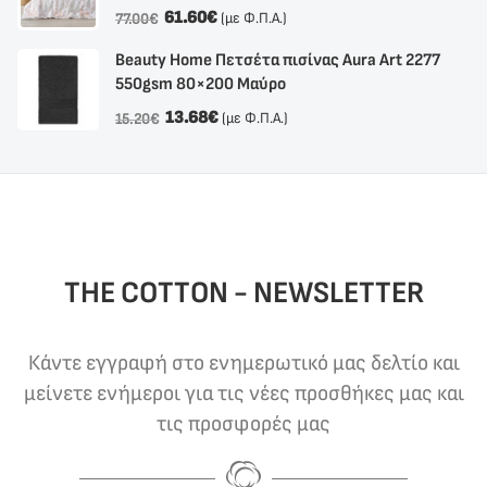
61.60
€
(με Φ.Π.Α.)
77.00
€
Beauty Home Πετσέτα πισίνας Aura Art 2277
550gsm 80×200 Μαύρο
13.68
€
(με Φ.Π.Α.)
15.20
€
THE COTTON - NEWSLETTER
Κάντε εγγραφή στο ενημερωτικό μας δελτίο και
μείνετε ενήμεροι για τις νέες προσθήκες μας και
τις προσφορές μας