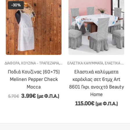
-30%
ΔΙΆΦΟΡΑ
,
ΚΟΥΖΙΝΑ - ΤΡΑΠΕΖΑΡΙΑ
,
ΠΡΟΣΦΟΡΕΣ
,
ΠΕΤΣΕΤΕΣ ΚΟΥΖΙΝΑΣ
ΕΛΑΣΤΙΚΑ ΚΑΛΥΜΜΑΤΑ
,
ΠΟΔΙΈΣ ΚΟΥΖΊΝΑΣ
,
ΕΛΑΣΤΙΚΆ ΚΑΛΎΜΜΑΤΑ ΚΑΡΕΚΛΏΝ ΤΡΑΠΕΖΑΡΊΑΣ
,
Ποδιά Κουζίνας (60×75)
Ελαστικά καλύμματα
Melinen Pepper Check
καρέκλας σετ 6τμχ Art
Mocca
8601 Γκρι ανοιχτό Beauty
Home
3.99
€
(με Φ.Π.Α.)
5.70
€
115.00
€
(με Φ.Π.Α.)