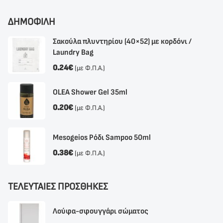
ΔΗΜΟΦΙΛΗ
Σακούλα πλυντηρίου (40×52) με κορδόνι /
Laundry Bag
0.24
€
(με Φ.Π.Α.)
OLEA Shower Gel 35ml
0.20
€
(με Φ.Π.Α.)
Mesogeios Ρόδι Sampoo 50ml
0.38
€
(με Φ.Π.Α.)
ΤΕΛΕΥΤΑΙΕΣ ΠΡΟΣΘΗΚΕΣ
Λούφα-σφουγγάρι σώματος