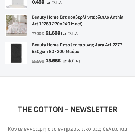
0.49
€
(με Φ.Π.Α.)
Beauty Home Σετ κουβερλί υπέρδιπλο Anthia
Αrt 12253 220×240 Μπεζ
61.60
€
(με Φ.Π.Α.)
77.00
€
Beauty Home Πετσέτα πισίνας Aura Art 2277
550gsm 80×200 Μαύρο
13.68
€
(με Φ.Π.Α.)
15.20
€
THE COTTON - NEWSLETTER
Κάντε εγγραφή στο ενημερωτικό μας δελτίο και