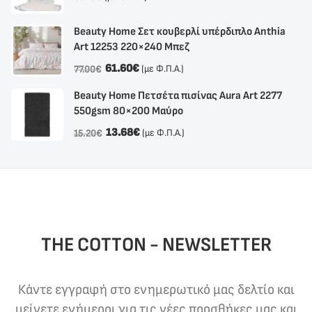
Beauty Home Σετ κουβερλί υπέρδιπλο Anthia
Αrt 12253 220×240 Μπεζ
61.60
€
(με Φ.Π.Α.)
77.00
€
Beauty Home Πετσέτα πισίνας Aura Art 2277
550gsm 80×200 Μαύρο
13.68
€
(με Φ.Π.Α.)
15.20
€
THE COTTON - NEWSLETTER
Κάντε εγγραφή στο ενημερωτικό μας δελτίο και
μείνετε ενήμεροι για τις νέες προσθήκες μας και