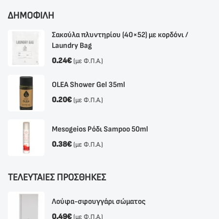
ΔΗΜΟΦΙΛΗ
Σακούλα πλυντηρίου (40×52) με κορδόνι /
Laundry Bag
0.24
€
(με Φ.Π.Α.)
OLEA Shower Gel 35ml
0.20
€
(με Φ.Π.Α.)
Mesogeios Ρόδι Sampoo 50ml
0.38
€
(με Φ.Π.Α.)
ΤΕΛΕΥΤΑΙΕΣ ΠΡΟΣΘΗΚΕΣ
Λούφα-σφουγγάρι σώματος
0.49
€
(με Φ.Π.Α.)