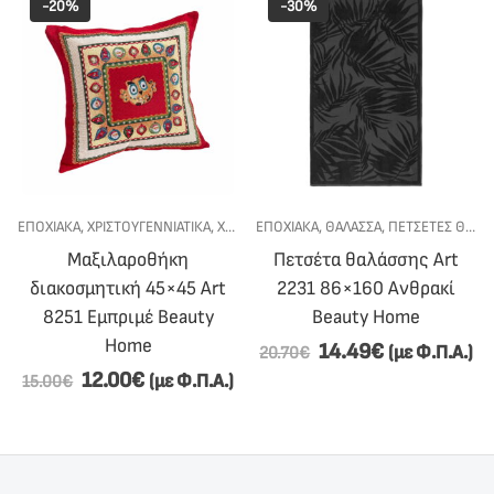
-20%
-30%
ΕΠΟΧΙΑΚΑ
,
ΧΡΙΣΤΟΥΓΕΝΝΙΆΤΙΚΑ
,
ΧΡΙΣΤΟΥΓΕΝΝΙΆΤΙΚΕΣ ΜΑΞΙΛΑΡΟΘΉΚΕΣ
ΕΠΟΧΙΑΚΑ
,
ΘΑΛΑΣΣΑ
,
ΠΕΤΣΈΤΕΣ ΘΑΛΆΣΣΗΣ
Μαξιλαροθήκη
Πετσέτα θαλάσσης Art
διακοσμητική 45×45 Art
2231 86×160 Ανθρακί
8251 Εμπριμέ Beauty
Beauty Home
Home
14.49
€
(με Φ.Π.Α.)
20.70
€
12.00
€
(με Φ.Π.Α.)
15.00
€