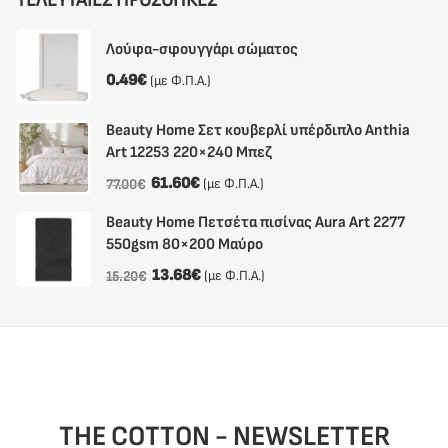
Λούφα-σφουγγάρι σώματος
0.49
€
(με Φ.Π.Α.)
Beauty Home Σετ κουβερλί υπέρδιπλο Anthia
Αrt 12253 220×240 Μπεζ
61.60
€
(με Φ.Π.Α.)
77.00
€
Beauty Home Πετσέτα πισίνας Aura Art 2277
550gsm 80×200 Μαύρο
13.68
€
(με Φ.Π.Α.)
15.20
€
THE COTTON - NEWSLETTER