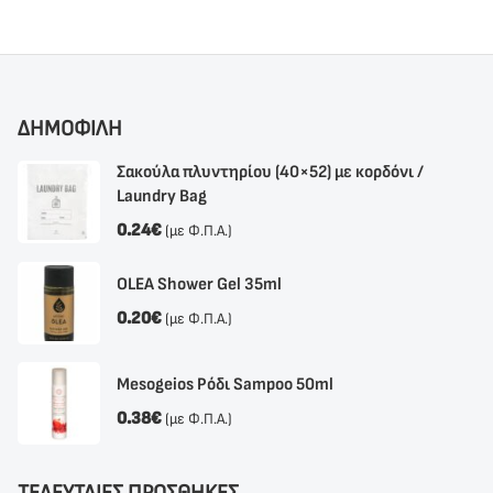
ΔΗΜΟΦΙΛΗ
Σακούλα πλυντηρίου (40×52) με κορδόνι /
Laundry Bag
0.24
€
(με Φ.Π.Α.)
OLEA Shower Gel 35ml
0.20
€
(με Φ.Π.Α.)
Mesogeios Ρόδι Sampoo 50ml
0.38
€
(με Φ.Π.Α.)
ΤΕΛΕΥΤΑΙΕΣ ΠΡΟΣΘΗΚΕΣ