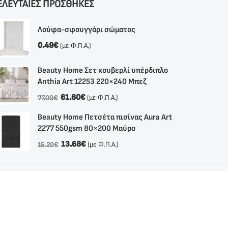
ΕΛΕΥΤΑΙΕΣ ΠΡΟΣΘΗΚΕΣ
Λούφα-σφουγγάρι σώματος
0.49
€
(με Φ.Π.Α.)
Beauty Home Σετ κουβερλί υπέρδιπλο
Anthia Αrt 12253 220×240 Μπεζ
61.60
€
(με Φ.Π.Α.)
77.00
€
Beauty Home Πετσέτα πισίνας Aura Art
2277 550gsm 80×200 Μαύρο
13.68
€
(με Φ.Π.Α.)
15.20
€