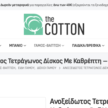
Δωρεάν μεταφορικά
για παραγγελίες
άνω των 49€
(εξαιρούνται τα ξενοδοχε
ΜΠΑΝΙΟ
ΓΑΜΟΣ-ΒΑΠΤΙΣΗ
ΠΑΙΔΙΚΑ/ΒΡΕΦΙΚΑ
ος Τετράγωνος Δίσκος Με Καθρέπτη –
Σ-ΒΆΠΤΙΣΗ
,
ΕΊΔΗ ΓΆΜΟΥ
,
ΔΊΣΚΟΙ ΓΆΜΟΥ
ΑΝΟΞΕΊΔΩΤΟΣ ΤΕΤΡΆΓΩΝΟΣ ΔΊΣ
Ανοξείδωτος Τετρ