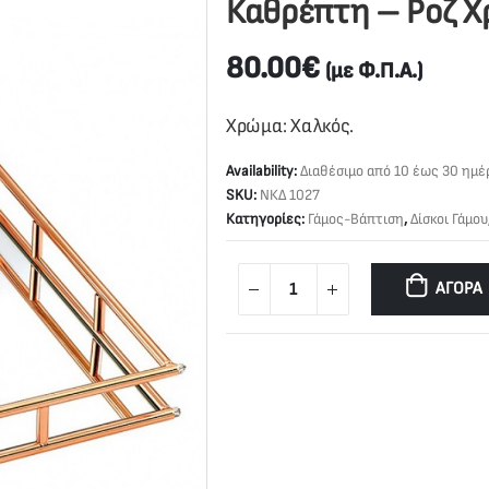
Καθρέπτη – Ροζ Χ
80.00
€
(με Φ.Π.Α.)
Χρώμα: Χαλκός.
Availability:
Διαθέσιμο από 10 έως 30 ημέ
SKU:
ΝΚΔ 1027
Κατηγορίες:
Γάμος-Βάπτιση
,
Δίσκοι Γάμου
ΑΓΟΡΆ