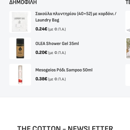
ΔΗΜΟΦΙΛΗ
Τ
Σακούλα πλυντηρίου (40×52) με κορδόνι /
Laundry Bag
0.24
€
(με Φ.Π.Α.)
OLEA Shower Gel 35ml
0.20
€
(με Φ.Π.Α.)
Mesogeios Ρόδι Sampoo 50ml
0.38
€
(με Φ.Π.Α.)
THE COTTON - NEWSLETTER