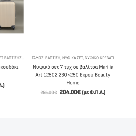
 ΒΆΠΤΙΣΗΣ
,
ΣΕΤ ΒΆΠΤΙΣΗΣ ΓΙΑ ΑΓΌΡΙ
ΓΆΜΟΣ-ΒΆΠΤΙΣΗ
,
ΝΥΦΙΚΆ ΣΕΤ
,
ΣΕΤ ΒΆΠΤΙΣΗΣ ΓΙΑ ΚΟΡΊΤΣΙ
,
ΝΥΦΙΚΌ ΚΡΕΒΆΤΙ
ΓΆΜΟΣ-ΒΆ
ουδάκι
Νυφικό σετ 7 τμχ σε βαλίτσα Marilia
Σετ β
Art 12502 230×250 Εκρού Beauty
Home
)
204.00
€
(με Φ.Π.Α.)
255.00
€