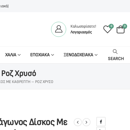
ιακά)
Καλωσορίσατε!
0
0
Λογαριασμός
ΧΑΛΙΑ
ΕΠΟΧΙΑΚΑ
ΞΕΝΟΔΟΧΕΙΑΚΑ
SEARCH
 Ροζ Χρυσό
ΚΟΣ ΜΕ ΚΑΘΡΈΠΤΗ – ΡΟΖ ΧΡΥΣΌ
άγωνος Δίσκος Με