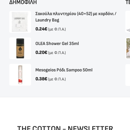
ΔΗΜΟΦΙΛΗ
Τ
Σακούλα πλυντηρίου (40×52) με κορδόνι /
Laundry Bag
0.24
€
(με Φ.Π.Α.)
OLEA Shower Gel 35ml
0.20
€
(με Φ.Π.Α.)
Mesogeios Ρόδι Sampoo 50ml
0.38
€
(με Φ.Π.Α.)
THE COTTON - NEWSLETTER