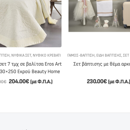
ΙΑ ΚΟΡΊΤΣΙ
ΠΤΙΣΗ
,
ΝΥΦΙΚΆ ΣΕΤ
,
ΝΥΦΙΚΌ ΚΡΕΒΆΤΙ
ΓΆΜΟΣ-ΒΆΠΤΙΣΗ
,
ΕΊΔΗ ΒΆΠΤΙΣΗΣ
,
ΣΕΤ
ετ 7 τμχ σε βαλίτσα Eros Art
Σετ βάπτισης με θέμα αρκ
230×250 Εκρού Beauty Home
204.00
€
230.00
€
(με Φ.Π.Α.)
(με Φ.Π.Α.
00
€