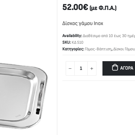
52.00
€
(με Φ.Π.Α.)
Δίσκος γάμου Inox
Availability:
Διαθέσιμο από 10 έως 30 ημέ
SKU:
ΚΔ 510
Κατηγορίες:
Γάμος-Βάπτιση
,
Δίσκοι Γάμου
ΑΓΟΡΆ