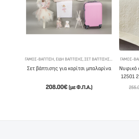
Ό ΚΡΕΒΆΤΙ
ΓΆΜΟΣ-ΒΆΠΤΙΣΗ
,
ΕΊΔΗ ΒΆΠΤΙΣΗΣ
,
ΣΕΤ ΒΆΠΤΙΣΗΣ
,
ΣΕΤ ΒΆΠΤΙΣΗΣ Γ
ΓΆΜΟΣ-ΒΆ
t 12504
Σετ βάπτισης για κορίτσι μπαλαρίνα
Νυφικό σ
Home
12501 
208.00
€
Π.Α.)
(με Φ.Π.Α.)
255.