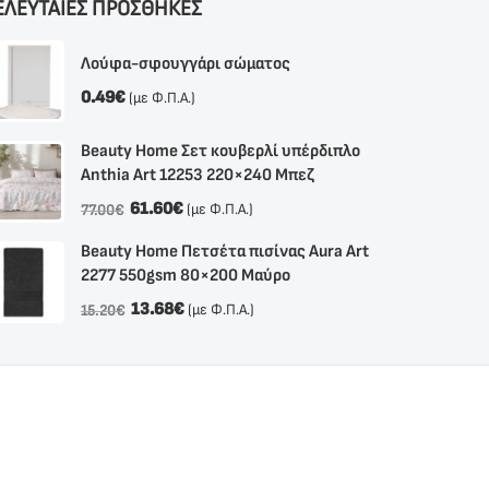
ΕΛΕΥΤΑΙΕΣ ΠΡΟΣΘΗΚΕΣ
Λούφα-σφουγγάρι σώματος
0.49
€
(με Φ.Π.Α.)
Beauty Home Σετ κουβερλί υπέρδιπλο
Anthia Αrt 12253 220×240 Μπεζ
61.60
€
(με Φ.Π.Α.)
77.00
€
Beauty Home Πετσέτα πισίνας Aura Art
2277 550gsm 80×200 Μαύρο
13.68
€
(με Φ.Π.Α.)
15.20
€