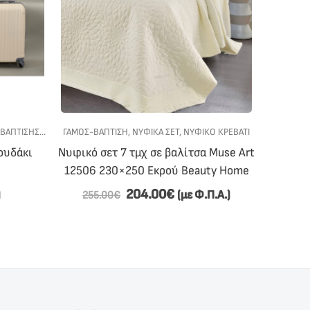
 ΒΆΠΤΙΣΗΣ
,
ΣΕΤ ΒΆΠΤΙΣΗΣ ΓΙΑ ΑΓΌΡΙ
ΓΆΜΟΣ-ΒΆΠΤΙΣΗ
,
ΝΥΦΙΚΆ ΣΕΤ
,
ΣΕΤ ΒΆΠΤΙΣΗΣ ΓΙΑ ΚΟΡΊΤΣΙ
,
ΝΥΦΙΚΌ ΚΡΕΒΆΤΙ
ΓΆΜΟΣ-ΒΆ
ουδάκι
Νυφικό σετ 7 τμχ σε βαλίτσα Muse Art
Σετ β
12506 230×250 Εκρού Beauty Home
204.00
€
)
(με Φ.Π.Α.)
255.00
€