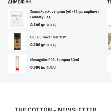
ΔΗΜΟΦΙΛΗ
Τ
Σακούλα πλυντηρίου (40×52) με κορδόνι /
Laundry Bag
0.24
€
(με Φ.Π.Α.)
OLEA Shower Gel 35ml
0.20
€
(με Φ.Π.Α.)
Mesogeios Ρόδι Sampoo 50ml
0.38
€
(με Φ.Π.Α.)
THE COTTON - NEWSLETTER