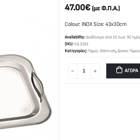
47.00
€
(με Φ.Π.Α.)
Colour: INOX Size: 43x30cm
Availability:
Διαθέσιμο από 10 έως 30 ημέ
SKU:
ΚΔ 2181
Κατηγορίες:
Γάμος-Βάπτιση
,
Δίσκοι Γάμου
ΑΓΟΡΆ