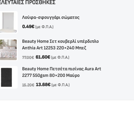
ΕΛΕΥΤΑΙΕΣ ΠΡΟΣΘΗΚΕΣ
Λούφα-σφουγγάρι σώματος
0.49
€
(με Φ.Π.Α.)
Beauty Home Σετ κουβερλί υπέρδιπλο
Anthia Αrt 12253 220×240 Μπεζ
61.60
€
(με Φ.Π.Α.)
77.00
€
Beauty Home Πετσέτα πισίνας Aura Art
2277 550gsm 80×200 Μαύρο
13.68
€
(με Φ.Π.Α.)
15.20
€