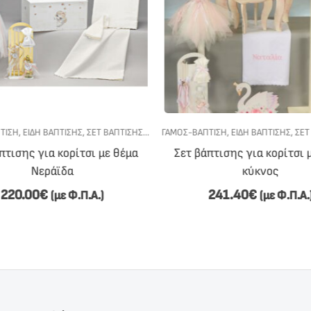
ΙΑ ΚΟΡΊΤΣΙ
ΤΙΣΗ
,
ΕΊΔΗ ΒΆΠΤΙΣΗΣ
,
ΣΕΤ ΒΆΠΤΙΣΗΣ
,
ΣΕΤ ΒΆΠΤΙΣΗΣ ΓΙΑ ΚΟΡΊΤΣΙ
ΓΆΜΟΣ-ΒΆΠΤΙΣΗ
,
ΕΊΔΗ ΒΆΠΤΙΣΗΣ
,
ΣΕΤ
πτισης για κορίτσι με θέμα
Σετ βάπτισης για κορίτσι 
Νεράϊδα
κύκνος
220.00
€
241.40
€
(με Φ.Π.Α.)
(με Φ.Π.Α.