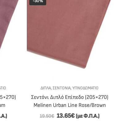
-30%
ΤΙΟ
ΔΙΠΛΑ
,
ΣΕΝΤΟΝΙΑ
,
ΥΠΝΟΔΩΜΑΤΙΟ
05×270)
Σεντόνι Διπλό Επίπεδο (205×270)
lum
Melinen Urban Line Rose/Brown
13.65
€
.Α.)
(με Φ.Π.Α.)
19.50
€