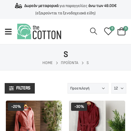
Δωρεάν μεταφορικά
για παραγγελίες
άνω των 49.00€
(εξαιρούνται τα ξενοδοχειακά είδη)
0
0
S
HOME
ΠΡΟΪΌΝΤΑ
S
FILTERS
-20%
-30%