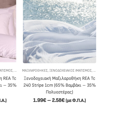
ΑΤΙΣΜΟΣ
,
ΥΠΝΟΔΩΜΑΤΙΟ
ΜΑΞΙΛΑΡΟΘΉΚΕΣ
,
ΞΕΝΟΔΟΧΕΙΑΚΟΣ ΙΜΑΤΙΣΜΟΣ
,
ΥΠΝΟΔΩΜΑΤΙΟ
η REA Tc
Ξενοδοχειακή Μαξιλαροθήκη REA Tc
κι – 35%
240 Stripe 1cm (65% Βαμβάκι – 35%
Πολυεστέρας)
1.99
€
–
2.58
€
.Α.)
(με Φ.Π.Α.)