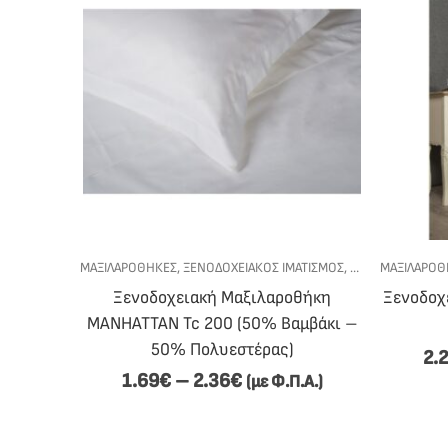
ΜΑΞΙΛΑΡΟΘΉΚΕΣ
,
ΞΕΝΟΔΟΧΕΙΑΚΟΣ ΙΜΑΤΙΣΜΟΣ
,
ΥΠΝΟΔΩΜΑΤΙΟ
ΜΑΞΙΛΑΡΟΘ
Ξενοδοχειακή Μαξιλαροθήκη
Ξενοδοχ
MANHATTAN Tc 200 (50% Βαμβάκι –
50% Πολυεστέρας)
2.
1.69
€
–
2.36
€
(με Φ.Π.Α.)