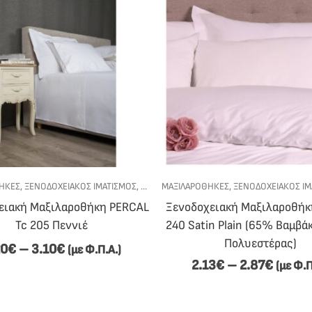
ΉΚΕΣ
,
ΞΕΝΟΔΟΧΕΙΑΚΟΣ ΙΜΑΤΙΣΜΟΣ
,
ΥΠΝΟΔΩΜΑΤΙΟ
ΜΑΞΙΛΑΡΟΘΉΚΕΣ
,
ΞΕΝΟΔΟΧΕΙΑΚΟΣ ΙΜ
ειακή Μαξιλαροθήκη PERCAL
Ξενοδοχειακή Μαξιλαροθήκ
Tc 205 Πεννιέ
240 Satin Plain (65% Βαμβά
Πολυεστέρας)
20
€
–
3.10
€
(με Φ.Π.Α.)
2.13
€
–
2.87
€
(με Φ.Π