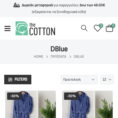
Δωρεάν μεταφορικά
για παραγγελίες
άνω των 49.00€
(εξαιρούνται τα ξενοδοχειακά είδη)
0
0
DBlue
HOME
ΠΡΟΪΌΝΤΑ
DBLUE
FILTERS
-50%
-50%