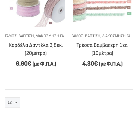
ΓΆΜΟΣ-ΒΆΠΤΙΣΗ
,
ΔΙΑΚΌΣΜΗΣΗ ΓΆΜΟΥ-ΒΆΠΤΙΣΗΣ
ΓΆΜΟΣ-ΒΆΠΤΙΣΗ
,
ΚΟΡΔΈΛΕΣ
,
ΔΙΑΚΌΣΜΗΣΗ ΓΆΜΟΥ-ΒΆΠΤΙΣΗΣ
,
ΥΛΙΚΆ - DIY
Κορδέλα Δαντέλα 3,8εκ.
Τρέσσα Βαμβακερή 1εκ.
(20μέτρα)
(10μέτρα)
9.90
€
4.30
€
(με Φ.Π.Α.)
(με Φ.Π.Α.)