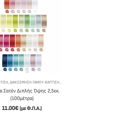
ΤΙΣΗ
ΙΚΆ - DIY
,
ΔΙΑΚΌΣΜΗΣΗ ΓΆΜΟΥ-ΒΆΠΤΙΣΗΣ
,
ΚΟΡΔΈΛΕΣ
,
ΥΛΙΚΆ - DIY
α Σατέν Διπλής Όψης 2,5εκ.
(100μέτρα)
11.00
€
(με Φ.Π.Α.)