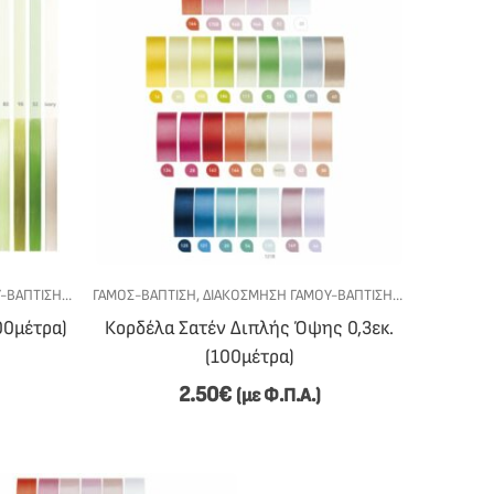
-ΒΆΠΤΙΣΗΣ
,
ΚΟΡΔΈΛΕΣ
ΓΆΜΟΣ-ΒΆΠΤΙΣΗ
,
ΥΛΙΚΆ - DIY
,
ΔΙΑΚΌΣΜΗΣΗ ΓΆΜΟΥ-ΒΆΠΤΙΣΗΣ
,
ΚΟΡΔΈΛΕΣ
,
ΥΛ
00μέτρα)
Κορδέλα Σατέν Διπλής Όψης 0,3εκ.
(100μέτρα)
2.50
€
(με Φ.Π.Α.)