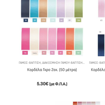
ΓΆΜΟΣ-ΒΆΠΤΙΣΗ
,
ΔΙΑΚΌΣΜΗΣΗ ΓΆΜΟΥ-ΒΆΠΤΙΣΗΣ
,
ΚΟΡΔΈΛΕΣ
ΓΆΜΟΣ-ΒΆΠ
,
ΥΛΙ
Κορδέλα Γκρο 2εκ. (50 μέτρα)
Κορδέλα
5.30
€
(με Φ.Π.Α.)