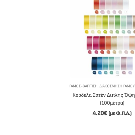
ΓΆΜΟΣ-ΒΆΠΤΙΣΗ
,
ΔΙΑΚΌΣΜΗΣΗ ΓΆΜΟΥ-
Κορδέλα Σατέν Διπλής Όψης
(100μέτρα)
4.20
€
(με Φ.Π.Α.)