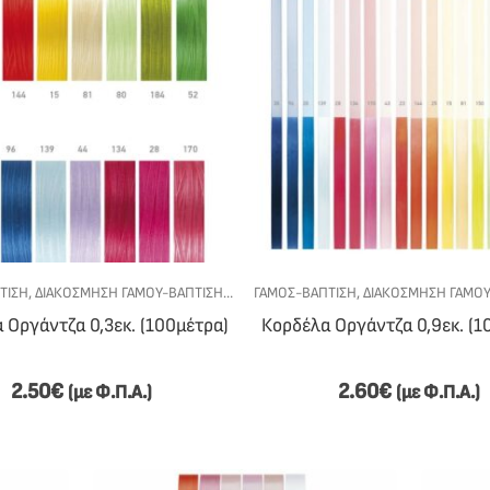
ΤΙΣΗ
ΚΆ - DIY
,
ΔΙΑΚΌΣΜΗΣΗ ΓΆΜΟΥ-ΒΆΠΤΙΣΗΣ
,
ΚΟΡΔΈΛΕΣ
ΓΆΜΟΣ-ΒΆΠΤΙΣΗ
,
ΥΛΙΚΆ - DIY
,
ΔΙΑΚΌΣΜΗΣΗ ΓΆΜΟΥ
 Οργάντζα 0,3εκ. (100μέτρα)
Κορδέλα Οργάντζα 0,9εκ. (1
2.50
€
2.60
€
(με Φ.Π.Α.)
(με Φ.Π.Α.)