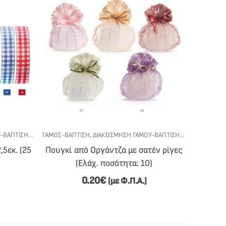
-ΒΆΠΤΙΣΗΣ
,
ΚΟΡΔΈΛΕΣ
ΓΆΜΟΣ-ΒΆΠΤΙΣΗ
,
ΥΛΙΚΆ - DIY
,
ΔΙΑΚΌΣΜΗΣΗ ΓΆΜΟΥ-ΒΆΠΤΙΣΗΣ
,
ΠΟΥΓΚΙΆ - Μ
5εκ. (25
Πουγκί από Οργάντζα με σατέν ρίγες
(Ελάχ. ποσότητα: 10)
0.20
€
(με Φ.Π.Α.)