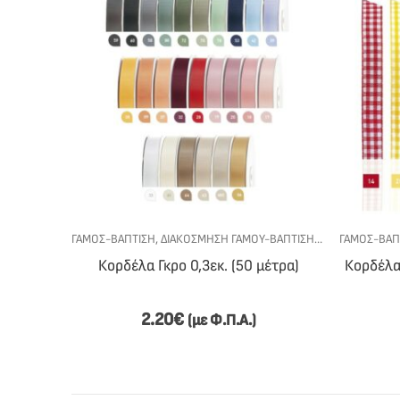
ΓΆΜΟΣ-ΒΆΠΤΙΣΗ
,
ΔΙΑΚΌΣΜΗΣΗ ΓΆΜΟΥ-ΒΆΠΤΙΣΗΣ
,
ΚΟΡΔΈΛΕΣ
ΓΆΜΟΣ-ΒΆΠ
,
ΥΛΙ
Κορδέλα Γκρο 0,3εκ. (50 μέτρα)
Κορδέλα
2.20
€
(με Φ.Π.Α.)