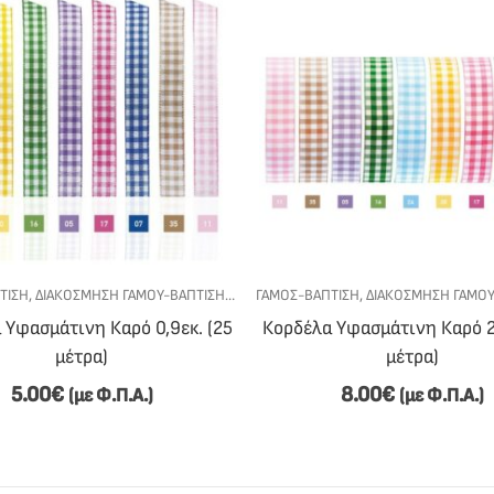
ΤΙΣΗ
ΚΆ - DIY
,
ΔΙΑΚΌΣΜΗΣΗ ΓΆΜΟΥ-ΒΆΠΤΙΣΗΣ
,
ΚΟΡΔΈΛΕΣ
ΓΆΜΟΣ-ΒΆΠΤΙΣΗ
,
ΥΛΙΚΆ - DIY
,
ΔΙΑΚΌΣΜΗΣΗ ΓΆΜΟΥ
 Υφασμάτινη Καρό 0,9εκ. (25
Κορδέλα Υφασμάτινη Καρό 2,
μέτρα)
μέτρα)
5.00
€
8.00
€
(με Φ.Π.Α.)
(με Φ.Π.Α.)